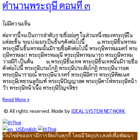
ตำนานพระฤษี ตอนที่ ๓
ไม่มีความเห็น
ต่อจากนี้จะเป็นการลำดับรายชื่อย่อๆ ในส่วนหนึ่งของพระฤษีใน
แต่ละชั้น จะแบ่งแยกเป็นชั้นๆดังต่อไปนี้ ๑.พระฤษีชั้นพรหม
พระฤษีในชั้นพรหมนั้นมีรายชื่อดังต่อไปนี้ พระฤษีพรหมเมศร์ พระ
ฤษีพรหมมา พระฤษีพรหมมุนี พระฤษีพรหมนารถ พระฤษีพรหม
วาลมีกิ เป็นต้น ๒.พระฤษีชั้นเทพ พระฤษีชั้นเทพนั้นมีรายชื่อ
ดังต่อไปนี้ พระฤษีบรมโกฏิ พระฤษีประลัยโกฏิ พระฤษีนารอด
พระฤษีนารายณ์ พระฤษีนาเรศร์ พระฤษีอิศวร พระฤษีพิฆเนศ
พระฤษีเพชรฉลูกัณฑ์ พระฤษีปัญญาสด พระฤษีตาไฟพระฤษีหน้า
วัว พระฤษีหน้าเนื้อ พระฤษีปัญจสิขร
Read More »
© All rights reserved. Made by
IDEAL SYSTEM NETWORK
Thai
English
Thai
เว็บไซต์ของเรามีการจัดเก็บคุกกี้ โดยมีวัตถุประสงค์เพื่อพัฒนา