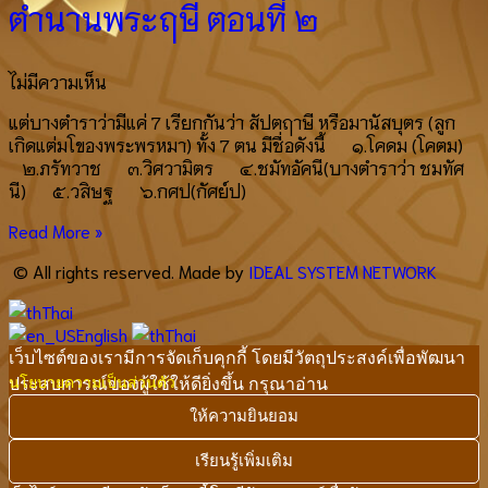
ตำนานพระฤษี ตอนที่ ๒
ไม่มีความเห็น
แต่บางตำราว่ามีแค่ 7 เรียกกันว่า สัปตฤาษี หรือมานัสบุตร (ลูก
เกิดแต่มโของพระพรหมา) ทั้ง 7 ตน มีชื่อดังนี้ ๑.โคดม (โคตม)
๒.ภรัทวาช ๓.วิศวามิตร ๔.ชมัทอัคนี(บางตำราว่า ชมทัศ
นี) ๕.วสิษฐ ๖.กศป(กัศย์ป)
Read More »
© All rights reserved. Made by
IDEAL SYSTEM NETWORK
Thai
English
Thai
เว็บไซต์ของเรามีการจัดเก็บคุกกี้ โดยมีวัตถุประสงค์เพื่อพัฒนา
ประสบการณ์ของผู้ใช้ให้ดียิ่งขึ้น กรุณาอ่าน
นโยบายความเป็นส่วนตัว
ให้ความยินยอม
เรียนรู้เพิ่มเติม