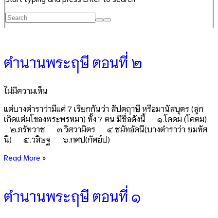
ตำนานพระฤษี ตอนที่ ๒
ไม่มีความเห็น
แต่บางตำราว่ามีแค่ 7 เรียกกันว่า สัปตฤาษี หรือมานัสบุตร (ลูก
เกิดแต่มโของพระพรหมา) ทั้ง 7 ตน มีชื่อดังนี้ ๑.โคดม (โคตม)
๒.ภรัทวาช ๓.วิศวามิตร ๔.ชมัทอัคนี(บางตำราว่า ชมทัศ
นี) ๕.วสิษฐ ๖.กศป(กัศย์ป)
Read More »
ตำนานพระฤษี ตอนที่ ๑