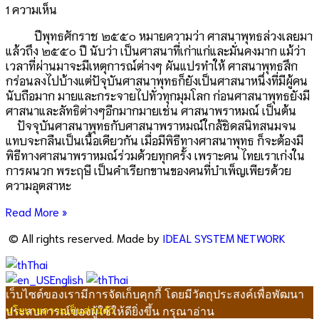
1 ความเห็น
ปีพุทธศักราช ๒๕๕๐ หมายความว่า ศาสนาพุทธล่วงเลยมา
แล้วถึง ๒๕๕๐ ปี นับว่า เป็นศาสนาที่เก่าแก่และมั่นคงมาก แม้ว่า
เวลาที่ผ่านมาจะมีเหตุการณ์ต่างๆ ผันแปรทำให้ ศาสนาพุทธสึก
กร่อนลงไปบ้างแต่ปัจุบันศาสนาพุทธก็ยังเป็นศาสนาหนึ่งที่มีผู้คน
นับถือมาก มายและกระจายไปทั่วทุกมุมโลก ก่อนศาสนาพุทธยังมี
ศาสนาและลัทธิต่างๆอีกมากมายเช่น ศาสนาพราหมณ์ เป็นต้น
ปัจจุบันศาสนาพุทธกับศาสนาพราหมณ์ใกล้ชิดสนิทสนมจน
แทบจะกลืนเป็นเนื้อเดียวกัน เมื่อมีพิธีทางศาสนาพุทธ ก็จะต้องมี
พิธีทางศาสนาพราหมณ์ร่วมด้วยทุกครั้ง เพราะคน ไทยเราเก่งใน
การผนวก พระฤษี เป็นคำเรียกขานของคนที่บำเพ็ญเพียรด้วย
ความอุตสาหะ
Read More »
© All rights reserved. Made by
IDEAL SYSTEM NETWORK
Thai
English
Thai
เว็บไซต์ของเรามีการจัดเก็บคุกกี้ โดยมีวัตถุประสงค์เพื่อพัฒนา
ประสบการณ์ของผู้ใช้ให้ดียิ่งขึ้น กรุณาอ่าน
นโยบายความเป็นส่วนตัว